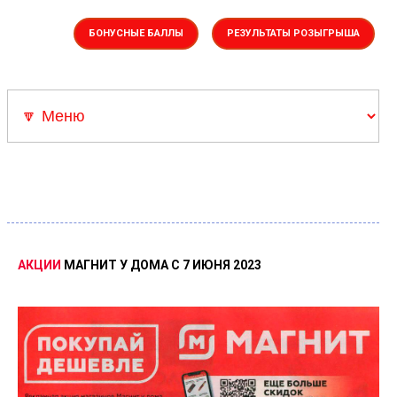
БОНУСНЫЕ БАЛЛЫ
РЕЗУЛЬТАТЫ РОЗЫГРЫША
Акции
▼Каталоги
Скрепыши 3
Скидка Адамас
Розыгрыш Суперкар
АКЦИИ
МАГНИТ
У
ДОМА
С
7
ИЮНЯ
2023