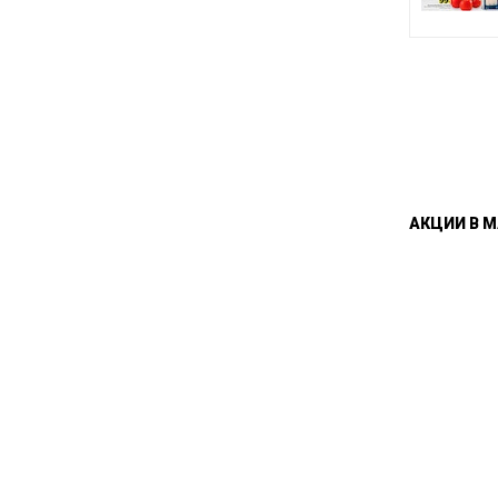
АКЦИИ
В
М