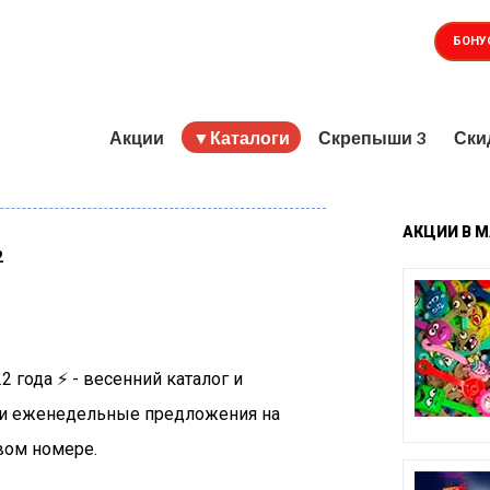
БОНУ
Акции
▼Каталоги
Скрепыши 3
Ски
АКЦИИ
В
М
2
 года ⚡️ - весенний каталог и
 и еженедельные предложения на
вом номере.