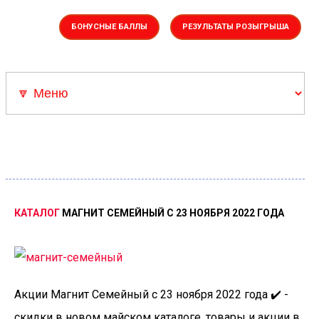
БОНУСНЫЕ БАЛЛЫ
РЕЗУЛЬТАТЫ РОЗЫГРЫША
Акции
▼Каталоги
Скрепыши 3
Скидка Адамас
Розыгрыш Суперкар
КАТАЛОГ
МАГНИТ
СЕМЕЙНЫЙ
С
23
НОЯБРЯ
2022
ГОДА
Акции Магнит Семейный с 23 ноября 2022 года ✔️ -
скидки в новом майском каталоге, товары и акции в