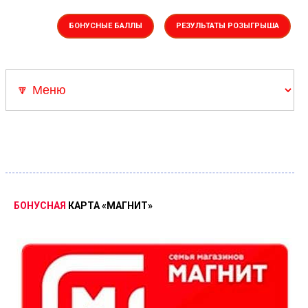
БОНУСНЫЕ БАЛЛЫ
РЕЗУЛЬТАТЫ РОЗЫГРЫША
Акции
▼Каталоги
Скрепыши 3
Скидка Адамас
Розыгрыш Суперкар
БОНУСНАЯ
КАРТА
«МАГНИТ»