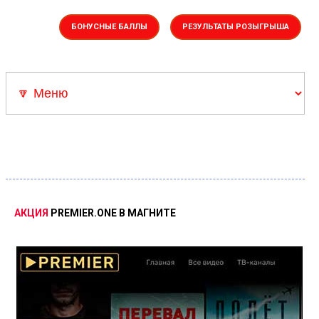
БОНУСНЫЕ БАЛЛЫ
РЕЗУЛЬТАТЫ РОЗЫГРЫША
Акции
▼Каталоги
Скрепыши 3
Скидка Адамас
Розыгрыш Суперкар
АКЦИЯ
PREMIER.ONE
В
МАГНИТЕ