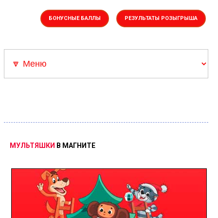
БОНУСНЫЕ БАЛЛЫ
РЕЗУЛЬТАТЫ РОЗЫГРЫША
Акции
▼Каталоги
Скрепыши 3
Скидка Адамас
Розыгрыш Суперкар
МУЛЬТЯШКИ
В
МАГНИТЕ